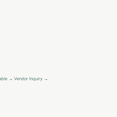
able → Vendor Inquiry →
.