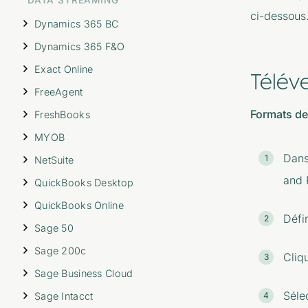
ci-dessous
Dynamics 365 BC
Dynamics 365 F&O
Exact Online
Télév
FreeAgent
Formats de 
FreshBooks
MYOB
Dans
NetSuite
and 
QuickBooks Desktop
QuickBooks Online
Défi
Sage 50
Sage 200c
Cliq
Sage Business Cloud
Séle
Sage Intacct