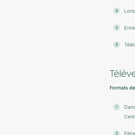
Lors
Enreg
Télév
Télév
Formats de 
Dans
Cent
Filt