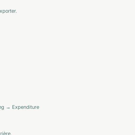
xporter.
ng → Expenditure
rière.