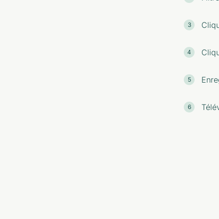
Cliq
Cliq
Enreg
Télév