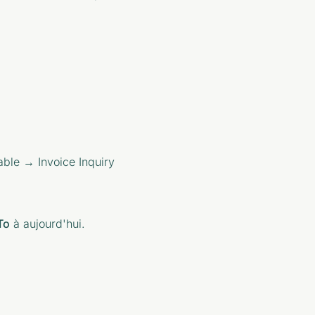
ble → Invoice Inquiry
To
à aujourd'hui.