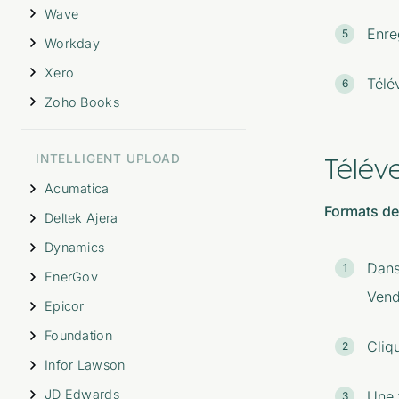
Wave
Enreg
Workday
Xero
Télév
Zoho Books
Télév
INTELLIGENT UPLOAD
Acumatica
Formats de 
Deltek Ajera
Dynamics
Dans
EnerGov
Vend
Epicor
Foundation
Cliq
Infor Lawson
JD Edwards
Une f