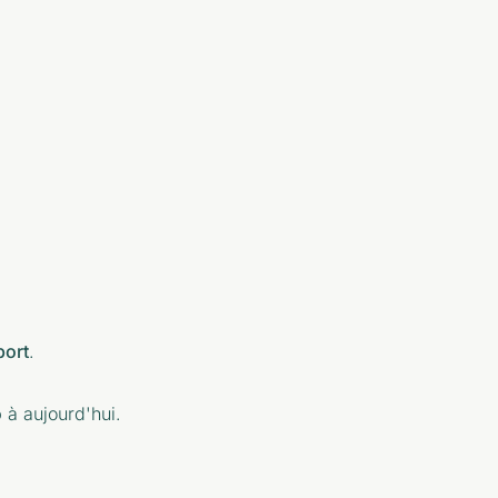
port
.
o
à aujourd'hui.