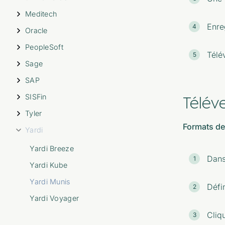
Meditech
Enreg
Oracle
PeopleSoft
Télév
Sage
SAP
SISFin
Télév
Tyler
Formats de 
Yardi
Yardi Breeze
Dans
Yardi Kube
Yardi Munis
Défi
Yardi Voyager
Cliq